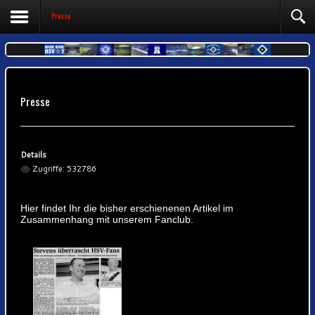
Presse
Previous
Previous
Next
Next
Year
Month
Year
Month
Presse
Details
Zugriffe: 532786
Hier findet Ihr die bisher erschienenen Artikel im
Zusammenhang mit unserem Fanclub.