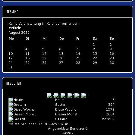
TERMINE
Keine Veranstaltung im Kalender vorhanden
August 2026
Mo
Di
Mi
Do
Fr
Sa
So
1
2
3
4
5
6
7
8
9
10
11
12
13
14
15
16
17
18
19
20
21
22
23
24
25
26
27
28
29
30
31
BESUCHER
Heute
3
Gestern
264
Diese Woche
1572
Diesen Monat
2004
Gesamt
822602
Meiste Besucher :
15.01.2025 : 3738
Angemeldete Benutzer
0
Gäste
7